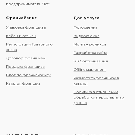
предприниматель "Tot"
Франчайзинг
Доп услуги
Упаковка франшизы
Фотосъемка
Кейсы и отзывы
Видеосъемка
Регистрация Товарного
Монтаж роликов
знака
Разработка сайта
Договор франшизы
SEO оптимизация
Продажа франшизы
Offline маркетинг
Блог по франчайзингу
Разместить франшизу в
Каталог франшиз
каталог
Политика в отношении
обработки персональных
данных