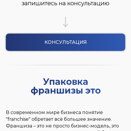
запишитесь на консультацию
8
Клиника Санти - Центр очищения и
восстановления организма
9
Светолюкс франшиза осветительного
оборудования
10
TI Detailing франшиза детейлинг центра
КОНСУЛЬТАЦИЯ
11
EleatBuket франшиза цветочного салона
12
AnnaAnna франшиза магазина женской
одежды
Упаковка
франшизы это
13
ПЦН Кузет франшиза охранного агентства
14
Nika франшиза процедурный кабинет
В современном мире бизнеса понятие
15
BastTransform франшиза мебельного салона
"franchise" обретает всё большее значение.
Франшиза – это не просто бизнес-модель, это
16
Azalika франшиза ювелирного магазина