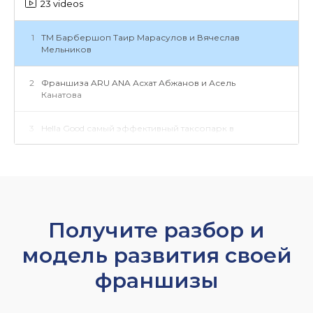
23 videos
1
ТМ Барбершоп Таир Марасулов и Вячеслав
Мельников
2
Франшиза ARU ANA Асхат Абжанов и Асель
Канатова
3
Hella Good самый эффективный таксопарк в
40ка странах
4
AliPack Fast фулфилмент
5
Тамшылар - абилитационный центр
Получите разбор и
6
Capital Home ИПОТЕКА | КРЕДИТЫ |
модель развития своей
СОПРОВОЖДЕНИЕ
франшизы
7
ICU kz отзыв от президента Галии Багдат