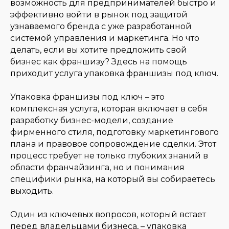
возможность для предпринимателей быстро и
эффективно войти в рынок под защитой
17
AIG франшиза бухгалтерской компаний
узнаваемого бренда с уже разработанной
системой управления и маркетинга. Но что
18
Алем франшиза детского сада
делать, если вы хотите предложить свой
бизнес как франшизу? Здесь на помощь
19
Miss Korea франшиза корейской косметики
приходит услуга упаковка франшизы под ключ.
Упаковка франшизы под ключ – это
20
Healthy Meal франшиза доставки правильного
питания
комплексная услуга, которая включает в себя
разработку бизнес-модели, создание
21
Ломбаргини франшиза автоломбарда
фирменного стиля, подготовку маркетингового
плана и правовое сопровождение сделки. Этот
22
QazaqGrill доставка запеченного ягненка
процесс требует не только глубоких знаний в
области франчайзинга, но и понимания
специфики рынка, на который вы собираетесь
23
B.A.Shop франшиза магазина женской одежды
выходить.
Один из ключевых вопросов, который встает
перед владельцами бизнеса, – упаковка